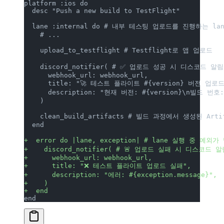
platform :ios do
  desc "Push a new build to TestFlight"
  lane :internal do # 내부 테스팅 업로드를 진행하는 la
    # ...
    upload_to_testflight # Testflight로 앱 업로드
    discord_notifier( # ✅ 업로드 성공 시 디스코드 알
      webhook_url: webhook_url,
      title: "🚀 테스트 플라이트 #{version} 버전 업로
      description: "현재 버전: #{version}\n빌드 번호:
    )
    clean_build_artifacts # 빌드 과정에서 생성된 Arti
  end
+  error do |lane, exception| # lane 실행 중 
+    discord_notifier( # 🚨 업로드 실패 시 디스코드 
+      webhook_url: webhook_url,
+      title: "❌ 테스트 플라이트 업로드 실패",
+      description: "에러: #{exception.message}",
+    )
+  end
end