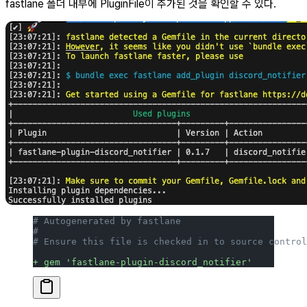
fastlane 폴더 내부에 PluginFile이 추가된 것을 확인할 수 있다.
# Autogenerated by fastlane
#
# Ensure this file is checked in to source control
+ gem 'fastlane-plugin-discord_notifier'