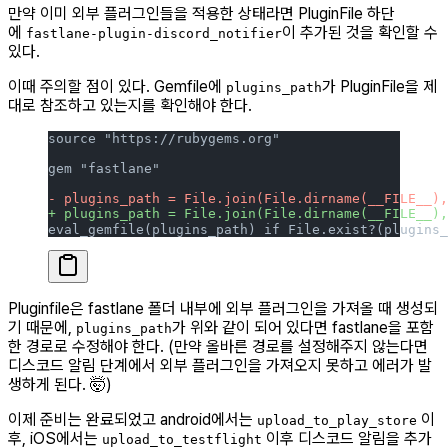
만약 이미 외부 플러그인들을 적용한 상태라면 PluginFile 하단
에
이 추가된 것을 확인할 수
fastlane-plugin-discord_notifier
있다.
이때 주의할 점이 있다. Gemfile에
가 PluginFile을 제
plugins_path
대로 참조하고 있는지를 확인해야 한다.
source "https://rubygems.org"
gem "fastlane"
- plugins_path = File.join(File.dirname(__FILE__),
+ plugins_path = File.join(File.dirname(__FILE__)
eval_gemfile(plugins_path) if File.exist?(plugins_
Pluginfile은 fastlane 폴더 내부에 외부 플러그인을 가져올 때 생성되
기 때문에,
가 위와 같이 되어 있다면 fastlane을 포함
plugins_path
한 경로로 수정해야 한다. (만약 올바른 경로를 설정해주지 않는다면
디스코드 알림 단계에서 외부 플러그인을 가져오지 못하고 에러가 발
생하게 된다. 🤯)
이제 준비는 완료되었고 android에서는
이
upload_to_play_store
후, iOS에서는
이후 디스코드 알림을 추가
upload_to_testflight