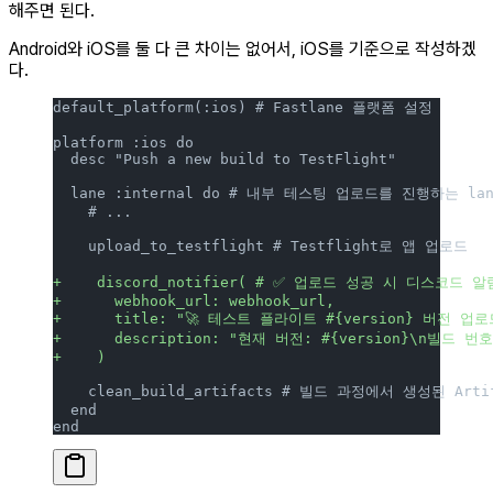
해주면 된다.
Android와 iOS를 둘 다 큰 차이는 없어서, iOS를 기준으로 작성하겠
다.
default_platform(:ios) # Fastlane 플랫폼 설정
platform :ios do
  desc "Push a new build to TestFlight"
  lane :internal do # 내부 테스팅 업로드를 진행하는 la
    # ...
    upload_to_testflight # Testflight로 앱 업로드
+    discord_notifier( # ✅ 업로드 성공 시 디스코드 
+      webhook_url: webhook_url,
+      title: "🚀 테스트 플라이트 #{version} 버전 업
+      description: "현재 버전: #{version}\n빌드 번호
+    )
    clean_build_artifacts # 빌드 과정에서 생성된 Arti
  end
end